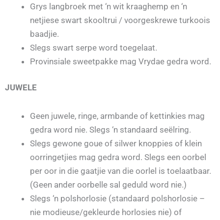
Grys langbroek met ‘n wit kraaghemp en ‘n
netjiese swart skooltrui / voorgeskrewe turkoois
baadjie.
Slegs swart serpe word toegelaat.
Provinsiale sweetpakke mag Vrydae gedra word.
JUWELE
Geen juwele, ringe, armbande of kettinkies mag
gedra word nie. Slegs ‘n standaard seëlring.
Slegs gewone goue of silwer knoppies of klein
oorringetjies mag gedra word. Slegs een oorbel
per oor in die gaatjie van die oorlel is toelaatbaar.
(Geen ander oorbelle sal geduld word nie.)
Slegs ‘n polshorlosie (standaard polshorlosie –
nie modieuse/gekleurde horlosies nie) of