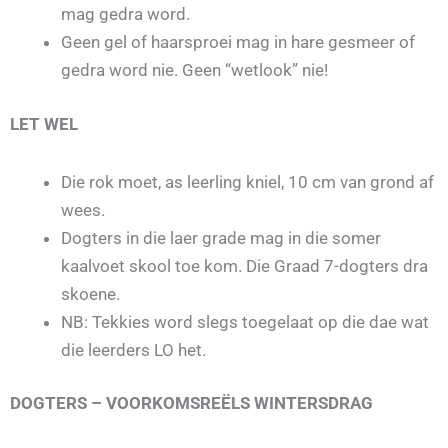
mag gedra word.
Geen gel of haarsproei mag in hare gesmeer of
gedra word nie. Geen “wetlook” nie!
LET WEL
Die rok moet, as leerling kniel, 10 cm van grond af
wees.
Dogters in die laer grade mag in die somer
kaalvoet skool toe kom. Die Graad 7-dogters dra
skoene.
NB: Tekkies word slegs toegelaat op die dae wat
die leerders LO het.
DOGTERS – VOORKOMSREËLS
WINTERSDRAG