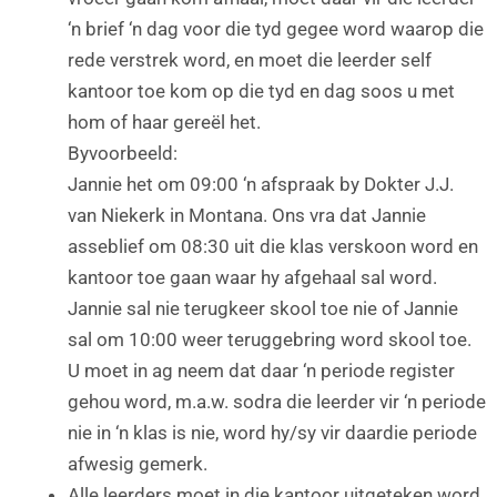
‘n brief ‘n dag voor die tyd gegee word waarop die
rede verstrek word, en moet die leerder self
kantoor toe kom op die tyd en dag soos u met
hom of haar gereël het.
Byvoorbeeld:
Jannie het om 09:00 ‘n afspraak by Dokter J.J.
van Niekerk in Montana. Ons vra dat Jannie
asseblief om 08:30 uit die klas verskoon word en
kantoor toe gaan waar hy afgehaal sal word.
Jannie sal nie terugkeer skool toe nie of Jannie
sal om 10:00 weer teruggebring word skool toe.
U moet in ag neem dat daar ‘n periode register
gehou word, m.a.w. sodra die leerder vir ‘n periode
nie in ‘n klas is nie, word hy/sy vir daardie periode
afwesig gemerk.
Alle leerders moet in die kantoor uitgeteken word