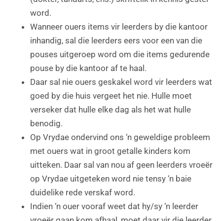
word.
Wanneer ouers items vir leerders by die kantoor
inhandig, sal die leerders eers voor een van die
pouses uitgeroep word om die items gedurende
pouse by die kantoor af te haal.
Daar sal nie ouers geskakel word vir leerders wat
goed by die huis vergeet het nie. Hulle moet
verseker dat hulle elke dag als het wat hulle
benodig.
Op Vrydae ondervind ons ‘n geweldige probleem
met ouers wat in groot getalle kinders kom
uitteken. Daar sal van nou af geen leerders vroeër
op Vrydae uitgeteken word nie tensy ‘n baie
duidelike rede verskaf word.
Indien ‘n ouer vooraf weet dat hy/sy ‘n leerder
vroeër gaan kom afhaal, moet daar vir die leerder