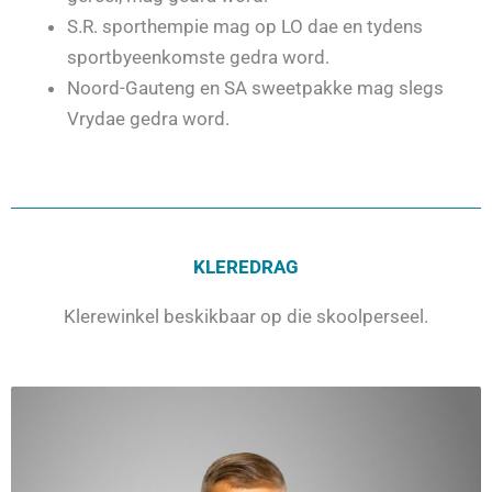
S.R. sporthempie mag op LO dae en tydens
sportbyeenkomste gedra word.
Noord-Gauteng en SA sweetpakke mag slegs
Vrydae gedra word.
KLEREDRAG
Klerewinkel beskikbaar op die skoolperseel.