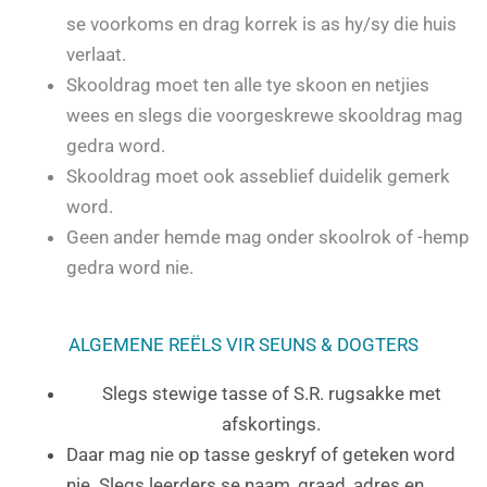
se voorkoms en drag korrek is as hy/sy die huis
verlaat.
Skooldrag moet ten alle tye skoon en netjies
wees en slegs die voorgeskrewe skooldrag mag
gedra word.
Skooldrag moet ook asseblief duidelik gemerk
word.
Geen ander hemde mag onder skoolrok of -hemp
gedra word nie.
ALGEMENE REËLS VIR SEUNS & DOGTERS
Slegs stewige tasse of S.R. rugsakke met
afskortings.
Daar mag nie op tasse geskryf of geteken word
nie. Slegs leerders se naam, graad, adres en