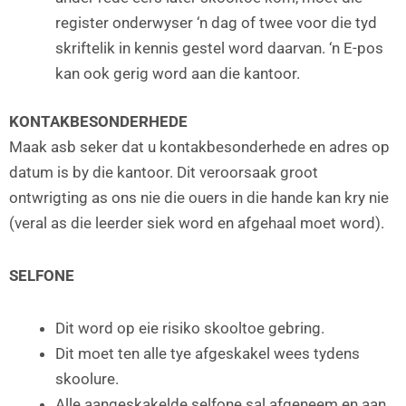
register onderwyser ‘n dag of twee voor die tyd
skriftelik in kennis gestel word daarvan. ‘n E-pos
kan ook gerig word aan die kantoor.
KONTAKBESONDERHEDE
Maak asb seker dat u kontakbesonderhede en adres op
datum is by die kantoor. Dit veroorsaak groot
ontwrigting as ons nie die ouers in die hande kan kry nie
(veral as die leerder siek word en afgehaal moet word).
SELFONE
Dit word op eie risiko skooltoe gebring.
Dit moet ten alle tye afgeskakel wees tydens
skoolure.
Alle aangeskakelde selfone sal afgeneem en aan