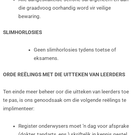
die graadvoog oorhandig word vir veilige
bewaring.
SLIMHORLOSIES
Geen slimhorlosies tydens toetse of
eksamens.
ORDE REËLINGS MET DIE UITTEKEN VAN LEERDERS
Ten einde meer beheer oor die uitteken van leerders toe
te pas, is ons genoodsaak om die volgende reëlings te
implimenteer:
Register onderwysers moet ‘n dag voor afsprake
(dokter, tandarts, ens.) skriftelik in kennis gestel