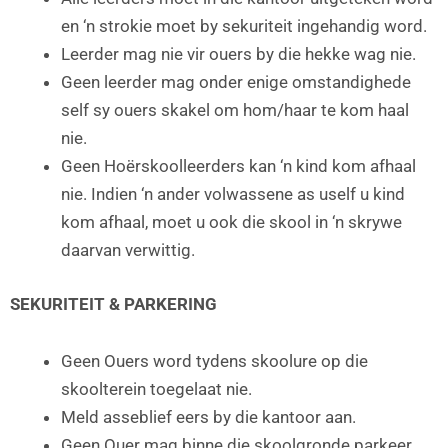
en ‘n strokie moet by sekuriteit ingehandig word.
Leerder mag nie vir ouers by die hekke wag nie.
Geen leerder mag onder enige omstandighede
self sy ouers skakel om hom/haar te kom haal
nie.
Geen Hoërskoolleerders kan ‘n kind kom afhaal
nie. Indien ‘n ander volwassene as uself u kind
kom afhaal, moet u ook die skool in ‘n skrywe
daarvan verwittig.
SEKURITEIT & PARKERING
Geen Ouers word tydens skoolure op die
skoolterein toegelaat nie.
Meld asseblief eers by die kantoor aan.
Geen Ouer mag binne die skoolgronde parkeer