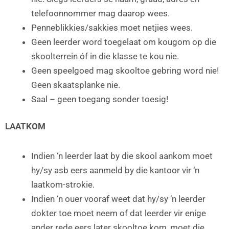
telefoonnommer mag daarop wees.
Penneblikkies/sakkies moet netjies wees.
Geen leerder word toegelaat om kougom op die
skoolterrein óf in die klasse te kou nie.
Geen speelgoed mag skooltoe gebring word nie!
Geen skaatsplanke nie.
Saal – geen toegang sonder toesig!
LAATKOM
Indien ‘n leerder laat by die skool aankom moet
hy/sy asb eers aanmeld by die kantoor vir ‘n
laatkom-strokie.
Indien ‘n ouer vooraf weet dat hy/sy ‘n leerder
dokter toe moet neem of dat leerder vir enige
ander rede eers later skooltoe kom, moet die