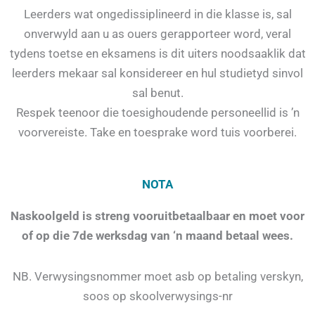
Leerders wat ongedissiplineerd in die klasse is, sal
onverwyld aan u as ouers gerapporteer word, veral
tydens toetse en eksamens is dit uiters noodsaaklik dat
leerders mekaar sal konsidereer en hul studietyd sinvol
sal benut.
Respek teenoor die toesighoudende personeellid is ’n
voorvereiste. Take en toesprake word tuis voorberei.
NOTA
Naskoolgeld is streng vooruitbetaalbaar en moet voor
of op die 7de werksdag van ‘n maand betaal wees.
NB. Verwysingsnommer moet asb op betaling verskyn,
soos op skoolverwysings-nr